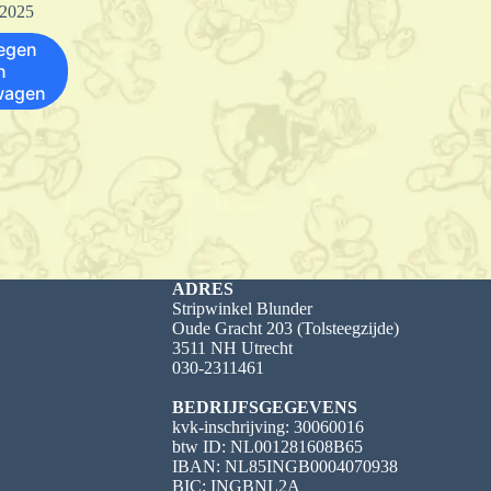
 2025
egen
n
wagen
ADRES
Stripwinkel Blunder
Oude Gracht 203 (Tolsteegzijde)
3511 NH Utrecht
030-2311461
BEDRIJFSGEGEVENS
kvk-inschrijving: 30060016
btw ID: NL001281608B65
IBAN: NL85INGB0004070938
BIC: INGBNL2A