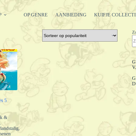
P
OP GENRE
AANBIEDING
KUIFJE COLLECT
Z
G
V
G
D
es 5
ek &
,
landstalig
,
henen