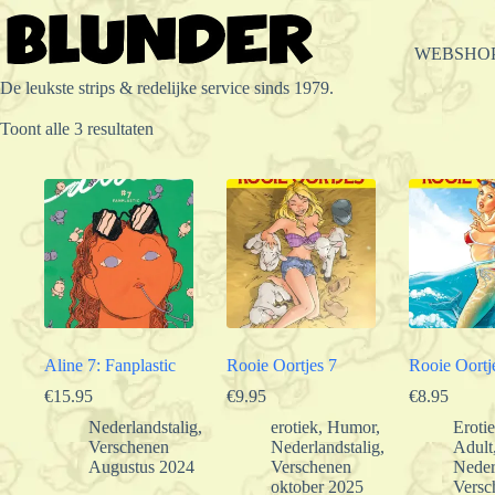
Ga
naar
de
WEBSHO
inhoud
De leukste strips & redelijke service sinds 1979.
Gesorteerd
Toont alle 3 resultaten
op
populariteit
Aline 7: Fanplastic
Rooie Oortjes 7
Rooie Oortj
€
15.95
€
9.95
€
8.95
Nederlandstalig
,
erotiek
,
Humor
,
Eroti
Verschenen
Nederlandstalig
,
Adult
Augustus 2024
Verschenen
Neder
oktober 2025
Versc