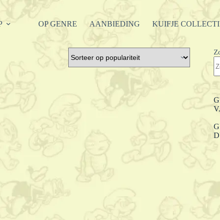
P
OP GENRE
AANBIEDING
KUIFJE COLLECT
Z
G
V
G
D