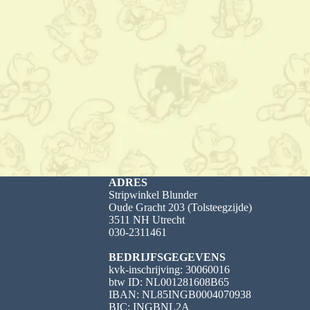
ADRES
Stripwinkel Blunder
Oude Gracht 203 (Tolsteegzijde)
3511 NH Utrecht
030-2311461
BEDRIJFSGEGEVENS
kvk-inschrijving: 30060016
btw ID: NL001281608B65
IBAN: NL85INGB0004070938
BIC: INGBNL2A