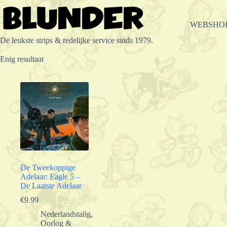
Ga
naar
de
WEBSHO
inhoud
De leukste strips & redelijke service sinds 1979.
Enig resultaat
De Tweekoppige
Adelaar: Eagle 5 –
De Laatste Adelaar
€
9.99
Nederlandstalig
,
Oorlog &