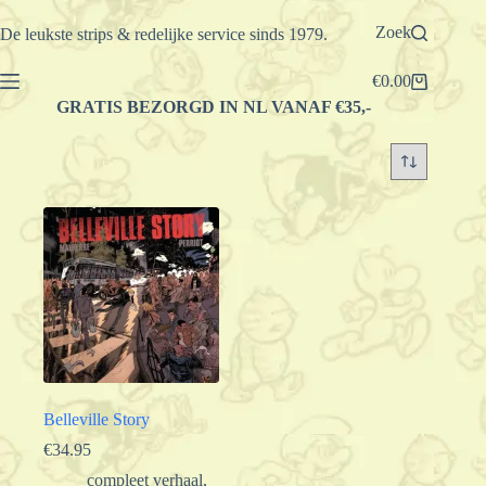
Ga
naar
Zoek
De leukste strips & redelijke service sinds 1979.
de
inhoud
€
0.00
Winkelwagen
GRATIS BEZORGD IN NL VANAF €35,-
Belleville Story
€
34.95
compleet verhaal
,