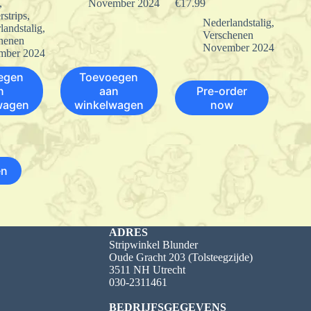
,
November 2024
€
17.99
rstrips
,
Nederlandstalig
,
landstalig
,
Verschenen
henen
November 2024
mber 2024
egen
Toevoegen
n
aan
Pre-order
wagen
winkelwagen
now
en
ADRES
Stripwinkel Blunder
Oude Gracht 203 (Tolsteegzijde)
3511 NH Utrecht
030-2311461
BEDRIJFSGEGEVENS