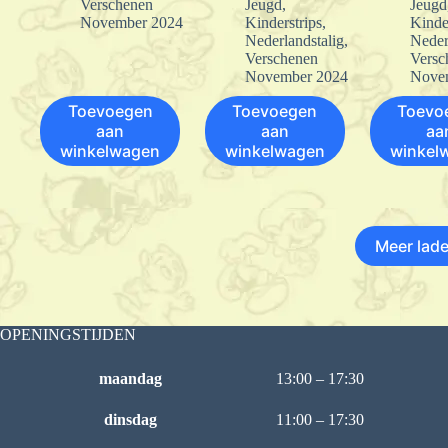
Verschenen
Jeugd
,
Jeugd
November 2024
Kinderstrips
,
Kinde
Nederlandstalig
,
Neder
Verschenen
Versc
November 2024
Nove
Toevoegen
Toevoegen
Toevo
aan
aan
aa
winkelwagen
winkelwagen
winkel
Meer lad
OPENINGSTIJDEN
maandag
13:00 – 17:30
dinsdag
11:00 – 17:30