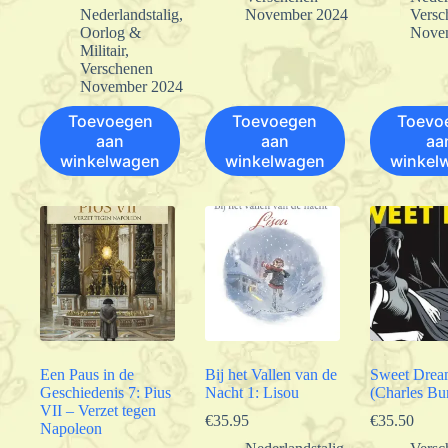
Nederlandstalig
,
November 2024
Versc
Oorlog &
Nove
Militair
,
Verschenen
November 2024
Toevoegen
Toevoegen
Toevo
aan
aan
aa
winkelwagen
winkelwagen
winkel
Een Paus in de
Bij het Vallen van de
Sweet Drea
Geschiedenis 7: Pius
Nacht 1: Lisou
(Charles Bu
VII – Verzet tegen
€
35.95
€
35.50
Napoleon