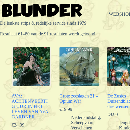
Ga
naar
de
WEBSHO
inhoud
De leukste strips & redelijke service sinds 1979.
Gesorteerd
Resultaat 61–80 van de 91 resultaten wordt getoond
op
populariteit
AVA:
Grote zeeslagen 21 –
De Zusjes
ACHTENVEERTI
Opium War
Duizendbla
G UUR IN HET
drie wensen
€
19.99
LEVEN VAN AVA
€
9.99
GARDNER
Nederlandstalig
,
Scheepvaart
,
Jeugd
€
24.99
Verschenen
Kinde