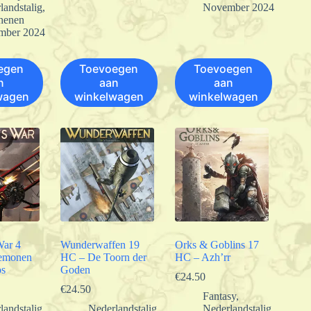
landstalig
,
November 2024
henen
mber 2024
egen
Toevoegen
Toevoegen
n
aan
aan
wagen
winkelwagen
winkelwagen
War 4
Wunderwaffen 19
Orks & Goblins 17
emonen
HC – De Toorn der
HC – Azh’rr
os
Goden
€
24.50
€
24.50
Fantasy
,
landstalig
,
Nederlandstalig
,
Nederlandstalig
,