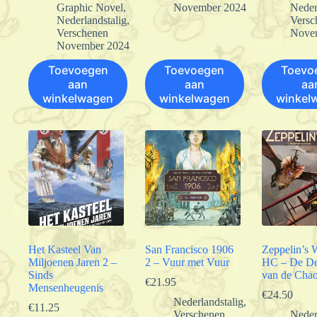
Graphic Novel
,
November 2024
Neder
Nederlandstalig
,
Versc
Verschenen
Nove
November 2024
Toevoegen
Toevoegen
Toevo
aan
aan
aa
winkelwagen
winkelwagen
winkel
Het Kasteel Van
San Francisco 1906
Zeppelin’s 
Miljoenen Jaren 2 –
2 – Vuur met Vuur
HC – De D
Sinds
van de Cha
€
21.95
Mensenheugenis
€
24.50
Nederlandstalig
,
€
11.25
Verschenen
Neder