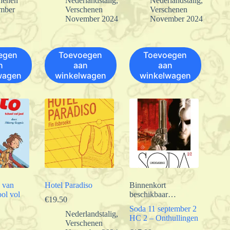
henen
Nederlandstalig
,
Nederlandstalig
,
mber
Verschenen
Verschenen
November 2024
November 2024
egen
Toevoegen
Toevoegen
n
aan
aan
wagen
winkelwagen
winkelwagen
 van
Hotel Paradiso
Binnenkort
ol vol
beschikbaar…
€
19.50
Soda 11 september 2
Nederlandstalig
,
HC 2 – Onthullingen
Verschenen