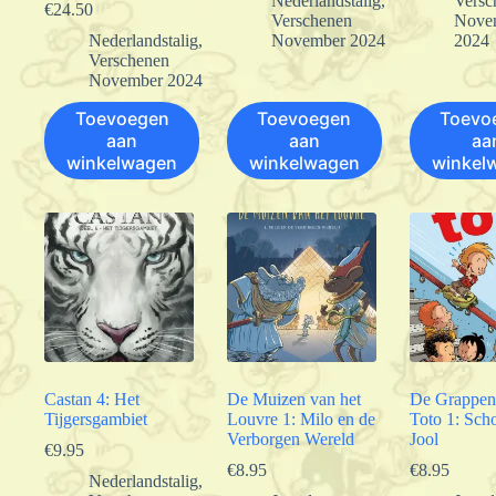
Nederlandstalig
,
Versc
€
24.50
Verschenen
Nove
Nederlandstalig
,
November 2024
2024
Verschenen
November 2024
Toevoegen
Toevoegen
Toevo
aan
aan
aa
winkelwagen
winkelwagen
winkel
Castan 4: Het
De Muizen van het
De Grappen
Tijgersgambiet
Louvre 1: Milo en de
Toto 1: Scho
Verborgen Wereld
Jool
€
9.95
€
8.95
€
8.95
Nederlandstalig
,