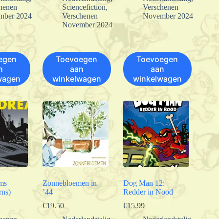
henen
Sciencefiction
,
Verschenen
mber 2024
Verschenen
November 2024
November 2024
egen
Toevoegen
Toevoegen
n
aan
aan
wagen
winkelwagen
winkelwagen
ms
Zonnebloemen in
Dog Man 12:
rns)
’44
Redder in Nood
€
19.50
€
15.99