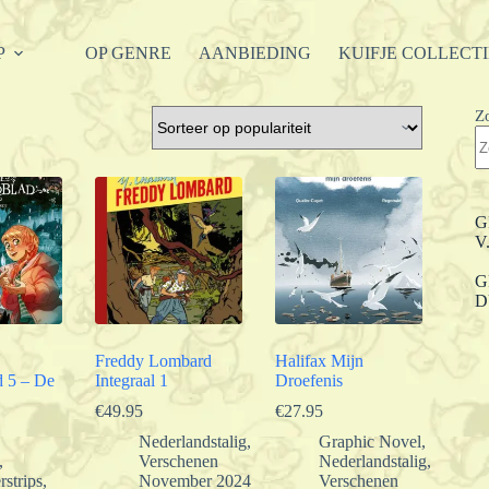
P
OP GENRE
AANBIEDING
KUIFJE COLLECT
Z
G
V
G
D
Freddy Lombard
Halifax Mijn
d 5 – De
Integraal 1
Droefenis
€
49.95
€
27.95
Nederlandstalig
,
Graphic Novel
,
,
Verschenen
Nederlandstalig
,
rstrips
,
November 2024
Verschenen