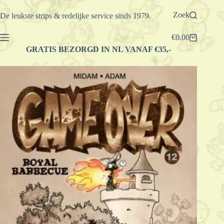
Ga
naar
Zoek
De leukste strips & redelijke service sinds 1979.
de
inhoud
€
0.00
Winkelwagen
GRATIS BEZORGD IN NL VANAF €35,-