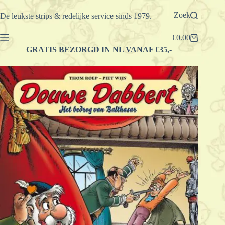
Ga
naar
Zoek
De leukste strips & redelijke service sinds 1979.
de
inhoud
€
0.00
Winkelwagen
GRATIS BEZORGD IN NL VANAF €35,-