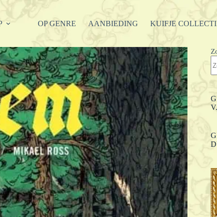
P
OP GENRE
AANBIEDING
KUIFJE COLLECT
Z
G
V
G
D