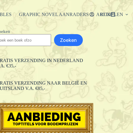
IBLES
GRAPHIC NOVEL AANRADERS
ARTIKELEN
€
0.00
Winkelwagen
oeken
Zoeken
RATIS VERZENDING IN NEDERLAND
.A. €35,-
RATIS VERZENDING NAAR BELGIË EN
UITSLAND V.A. €85,-