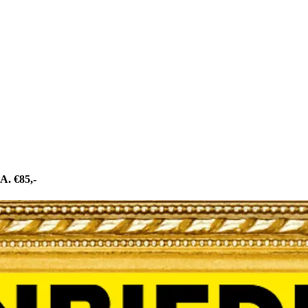
 €85,-