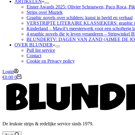
ARTIKELEN
Eisner Awards 2025: Olivier Schrauwen, Paco Roca, Pike
Strips over Muziek
Graphic novels over schilders: kunst in beeld en verhaal
VERSTRIPTE LITERAIRE KLASSIEKERS: graphic nov
Kinderland – Mawil’s meesterwerk voor een schofterig la
4 graphic novels die je leven veranderen – Stripwinkel B
BLUNDERTV: DAGEN VAN ZAND (AIMEE DE J
OVER BLUNDER
Pull list service
Contact
Cookie en Privacy policy
Login
Winkelwagen
€
0.00
0
De leukste strips & redelijke service sinds 1979.