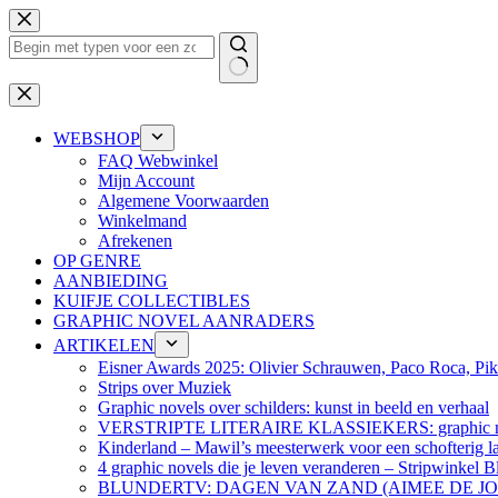
Ga
naar
de
inhoud
Geen
resultaten
WEBSHOP
FAQ Webwinkel
Mijn Account
Algemene Voorwaarden
Winkelmand
Afrekenen
OP GENRE
AANBIEDING
KUIFJE COLLECTIBLES
GRAPHIC NOVEL AANRADERS
ARTIKELEN
Eisner Awards 2025: Olivier Schrauwen, Paco Roca, Pike
Strips over Muziek
Graphic novels over schilders: kunst in beeld en verhaal
VERSTRIPTE LITERAIRE KLASSIEKERS: graphic nov
Kinderland – Mawil’s meesterwerk voor een schofterig la
4 graphic novels die je leven veranderen – Stripwinkel B
BLUNDERTV: DAGEN VAN ZAND (AIMEE DE J