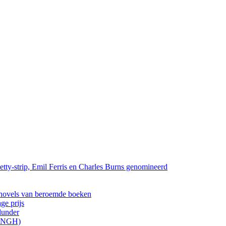
tty-strip, Emil Ferris en Charles Burns genomineerd
els van beroemde boeken
ge prijs
lunder
ONGH)