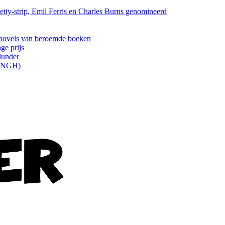
tty-strip, Emil Ferris en Charles Burns genomineerd
els van beroemde boeken
ge prijs
lunder
ONGH)