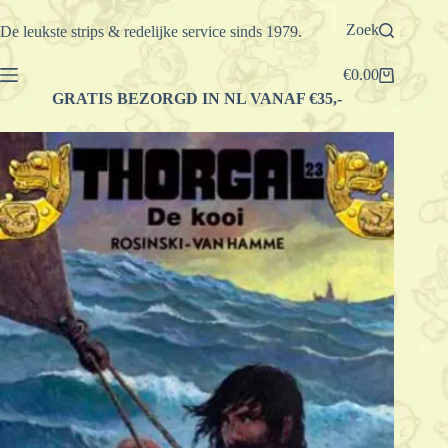
Ga
naar
Zoek
De leukste strips & redelijke service sinds 1979.
de
inhoud
€
0.00
Winkelwagen
GRATIS BEZORGD IN NL VANAF €35,-