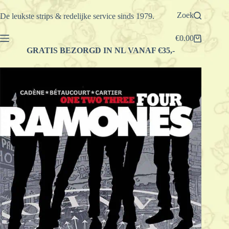
Ga
naar
Zoek
De leukste strips & redelijke service sinds 1979.
de
inhoud
€
0.00
Winkelwagen
GRATIS BEZORGD IN NL VANAF €35,-