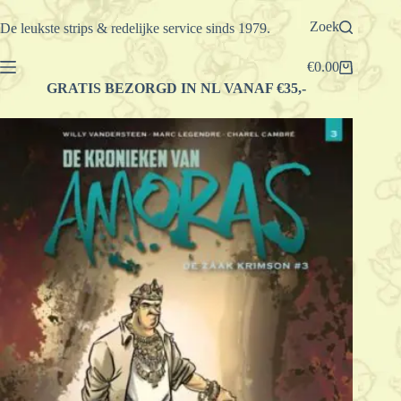
Ga
naar
Zoek
De leukste strips & redelijke service sinds 1979.
de
inhoud
€
0.00
Winkelwagen
GRATIS BEZORGD IN NL VANAF €35,-