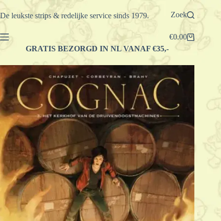
Ga
naar
Zoek
De leukste strips & redelijke service sinds 1979.
de
inhoud
€
0.00
Winkelwagen
GRATIS BEZORGD IN NL VANAF €35,-