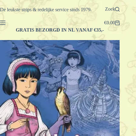
Ga
naar
Zoek
De leukste strips & redelijke service sinds 1979.
de
inhoud
€
0.00
Winkelwagen
GRATIS BEZORGD IN NL VANAF €35,-