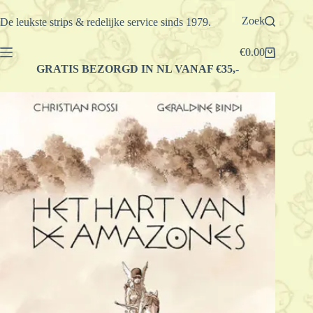
Ga
naar
Zoek
De leukste strips & redelijke service sinds 1979.
de
inhoud
€
0.00
Winkelwagen
GRATIS BEZORGD IN NL VANAF €35,-