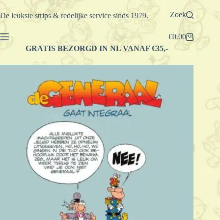
Ga
naar
Zoek
De leukste strips & redelijke service sinds 1979.
de
inhoud
€
0.00
Winkelwagen
GRATIS BEZORGD IN NL VANAF €35,-