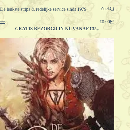
Ga
naar
Zoek
De leukste strips & redelijke service sinds 1979.
de
inhoud
€
0.00
Winkelwagen
GRATIS BEZORGD IN NL VANAF €35,-