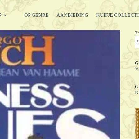
P
OP GENRE
AANBIEDING
KUIFJE COLLECT
Z
G
V
G
D