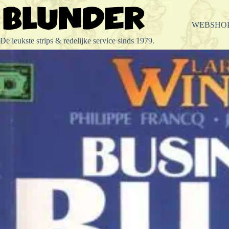
Ga
naar
de
WEBSHO
inhoud
De leukste strips & redelijke service sinds 1979.