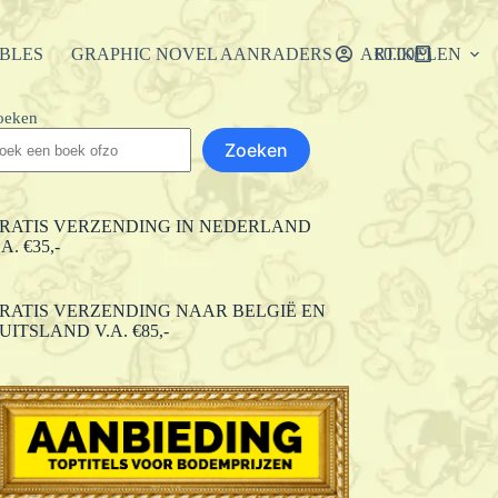
IBLES
GRAPHIC NOVEL AANRADERS
ARTIKELEN
€
0.00
Winkelwagen
oeken
Zoeken
RATIS VERZENDING IN NEDERLAND
.A. €35,-
RATIS VERZENDING NAAR BELGIË EN
UITSLAND V.A. €85,-