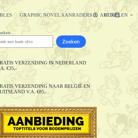
IBLES
GRAPHIC NOVEL AANRADERS
ARTIKELEN
€
0.00
Winkelwagen
oeken
Zoeken
RATIS VERZENDING IN NEDERLAND
.A. €35,-
RATIS VERZENDING NAAR BELGIË EN
UITSLAND V.A. €85,-