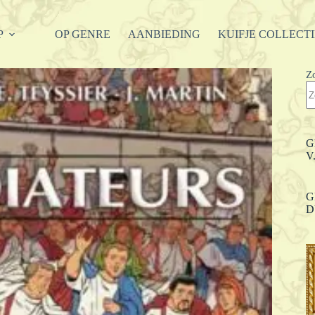
P
OP GENRE
AANBIEDING
KUIFJE COLLECT
Z
G
V
G
D