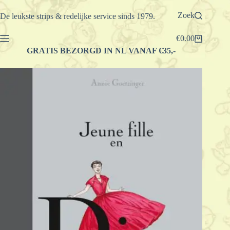
Ga
naar
Zoek
De leukste strips & redelijke service sinds 1979.
de
inhoud
€
0.00
Winkelwagen
GRATIS BEZORGD IN NL VANAF €35,-