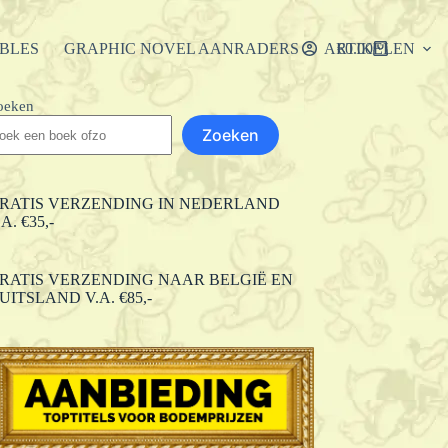
IBLES
GRAPHIC NOVEL AANRADERS
ARTIKELEN
€
0.00
Winkelwagen
oeken
Zoeken
RATIS VERZENDING IN NEDERLAND
.A. €35,-
RATIS VERZENDING NAAR BELGIË EN
UITSLAND V.A. €85,-