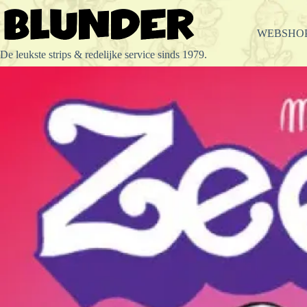
Ga
naar
de
WEBSHO
inhoud
De leukste strips & redelijke service sinds 1979.