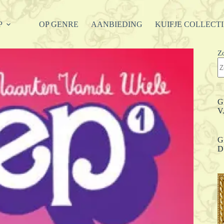
P
OP GENRE
AANBIEDING
KUIFJE COLLECT
Z
G
V
G
D