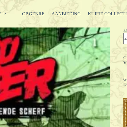
P
OP GENRE
AANBIEDING
KUIFJE COLLECT
Z
G
V
G
D