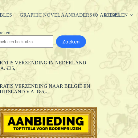
IBLES
GRAPHIC NOVEL AANRADERS
ARTIKELEN
€
0.00
Winkelwagen
oeken
Zoeken
RATIS VERZENDING IN NEDERLAND
.A. €35,-
RATIS VERZENDING NAAR BELGIË EN
UITSLAND V.A. €85,-