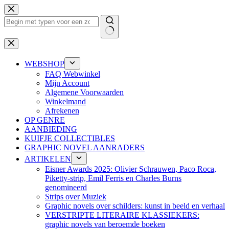
Ga
naar
de
inhoud
Geen
resultaten
WEBSHOP
FAQ Webwinkel
Mijn Account
Algemene Voorwaarden
Winkelmand
Afrekenen
OP GENRE
AANBIEDING
KUIFJE COLLECTIBLES
GRAPHIC NOVEL AANRADERS
ARTIKELEN
Eisner Awards 2025: Olivier Schrauwen, Paco Roca,
Piketty-strip, Emil Ferris en Charles Burns
genomineerd
Strips over Muziek
Graphic novels over schilders: kunst in beeld en verhaal
VERSTRIPTE LITERAIRE KLASSIEKERS:
graphic novels van beroemde boeken