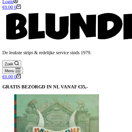
Login
Winkelwagen
€
0.00
0
De leukste strips & redelijke service sinds 1979.
Zoek
Menu
Winkelwagen
€
0.00
0
GRATIS BEZORGD IN NL VANAF €35,-