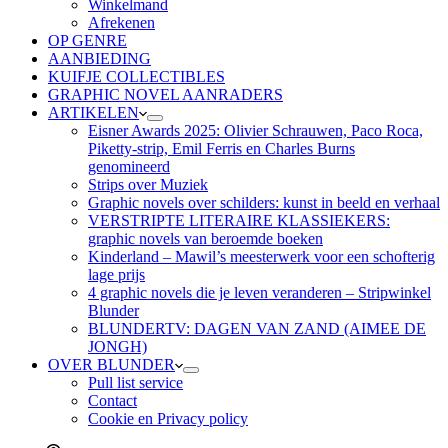
Winkelmand
Afrekenen
OP GENRE
AANBIEDING
KUIFJE COLLECTIBLES
GRAPHIC NOVEL AANRADERS
ARTIKELEN
Eisner Awards 2025: Olivier Schrauwen, Paco Roca,
Piketty-strip, Emil Ferris en Charles Burns
genomineerd
Strips over Muziek
Graphic novels over schilders: kunst in beeld en verhaal
VERSTRIPTE LITERAIRE KLASSIEKERS:
graphic novels van beroemde boeken
Kinderland – Mawil’s meesterwerk voor een schofterig
lage prijs
4 graphic novels die je leven veranderen – Stripwinkel
Blunder
BLUNDERTV: DAGEN VAN ZAND (AIMEE DE
JONGH)
OVER BLUNDER
Pull list service
Contact
Cookie en Privacy policy