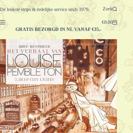
Ga
naar
Zoek
De leukste strips & redelijke service sinds 1979.
de
inhoud
€
0.00
Winkelwagen
GRATIS BEZORGD IN NL VANAF €35,-