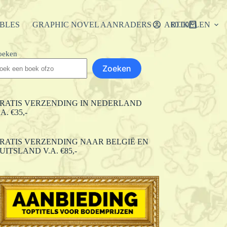
IBLES
GRAPHIC NOVEL AANRADERS
ARTIKELEN
€
0.00
Winkelwagen
oeken
Zoeken
RATIS VERZENDING IN NEDERLAND
.A. €35,-
RATIS VERZENDING NAAR BELGIË EN
UITSLAND V.A. €85,-