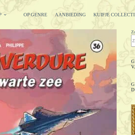
P
OP GENRE
AANBIEDING
KUIFJE COLLECT
Z
G
V
G
D