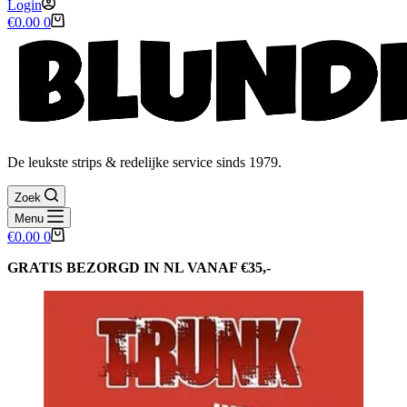
Login
Winkelwagen
€
0.00
0
De leukste strips & redelijke service sinds 1979.
Zoek
Menu
Winkelwagen
€
0.00
0
GRATIS BEZORGD IN NL VANAF €35,-