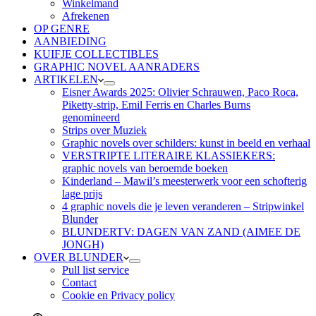
Winkelmand
Afrekenen
OP GENRE
AANBIEDING
KUIFJE COLLECTIBLES
GRAPHIC NOVEL AANRADERS
ARTIKELEN
Eisner Awards 2025: Olivier Schrauwen, Paco Roca,
Piketty-strip, Emil Ferris en Charles Burns
genomineerd
Strips over Muziek
Graphic novels over schilders: kunst in beeld en verhaal
VERSTRIPTE LITERAIRE KLASSIEKERS:
graphic novels van beroemde boeken
Kinderland – Mawil’s meesterwerk voor een schofterig
lage prijs
4 graphic novels die je leven veranderen – Stripwinkel
Blunder
BLUNDERTV: DAGEN VAN ZAND (AIMEE DE
JONGH)
OVER BLUNDER
Pull list service
Contact
Cookie en Privacy policy