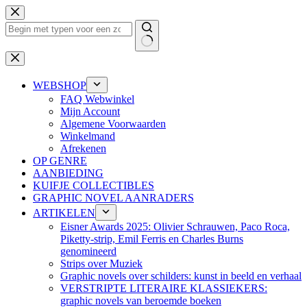
Ga
naar
de
inhoud
Geen
resultaten
WEBSHOP
FAQ Webwinkel
Mijn Account
Algemene Voorwaarden
Winkelmand
Afrekenen
OP GENRE
AANBIEDING
KUIFJE COLLECTIBLES
GRAPHIC NOVEL AANRADERS
ARTIKELEN
Eisner Awards 2025: Olivier Schrauwen, Paco Roca,
Piketty-strip, Emil Ferris en Charles Burns
genomineerd
Strips over Muziek
Graphic novels over schilders: kunst in beeld en verhaal
VERSTRIPTE LITERAIRE KLASSIEKERS:
graphic novels van beroemde boeken