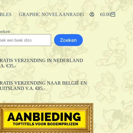
IBLES
GRAPHIC NOVEL AANRADERS
ARTIKELEN
€
0.00
Winkelwagen
oeken
Zoeken
RATIS VERZENDING IN NEDERLAND
.A. €35,-
RATIS VERZENDING NAAR BELGIË EN
UITSLAND V.A. €85,-