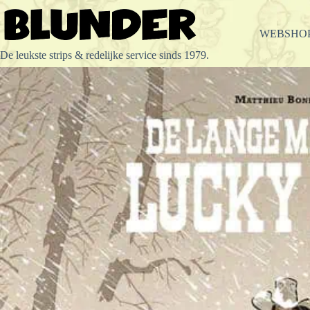
Ga
naar
de
WEBSHO
inhoud
De leukste strips & redelijke service sinds 1979.