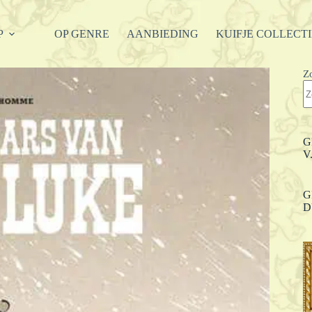
P
OP GENRE
AANBIEDING
KUIFJE COLLECT
Z
G
V
G
D