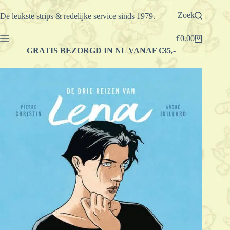
Ga
naar
Zoek
De leukste strips & redelijke service sinds 1979.
de
inhoud
€
0.00
Winkelwagen
GRATIS BEZORGD IN NL VANAF €35,-