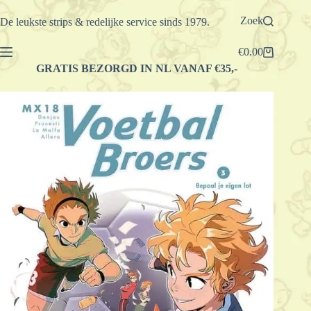
Ga
naar
Zoek
De leukste strips & redelijke service sinds 1979.
de
inhoud
€
0.00
Winkelwagen
GRATIS BEZORGD IN NL VANAF €35,-