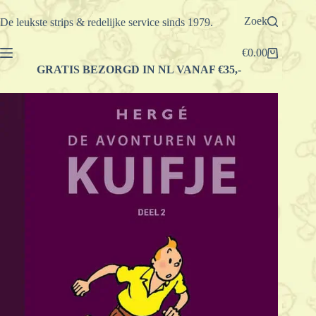
Ga
naar
Zoek
De leukste strips & redelijke service sinds 1979.
de
inhoud
€
0.00
Winkelwagen
GRATIS BEZORGD IN NL VANAF €35,-