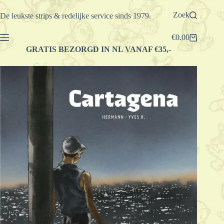
Ga
naar
Zoek
De leukste strips & redelijke service sinds 1979.
de
inhoud
€
0.00
Winkelwagen
GRATIS BEZORGD IN NL VANAF €35,-