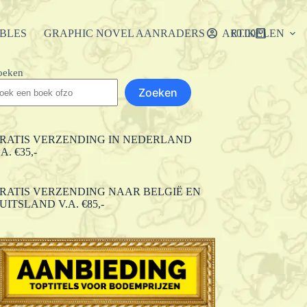
IBLES
GRAPHIC NOVEL AANRADERS
ARTIKELEN
€
0.00
Winkelwagen
oeken
Zoeken
RATIS VERZENDING IN NEDERLAND
.A. €35,-
RATIS VERZENDING NAAR BELGIË EN
UITSLAND V.A. €85,-