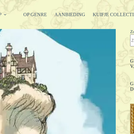
P
OP GENRE
AANBIEDING
KUIFJE COLLECT
Z
G
V
G
D