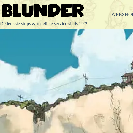
Ga
naar
de
WEBSHO
inhoud
De leukste strips & redelijke service sinds 1979.