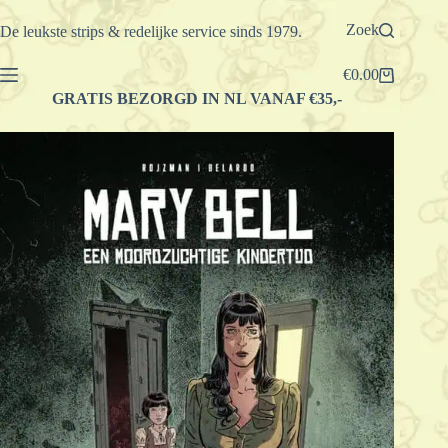
Ga
naar
Zoek
De leukste strips & redelijke service sinds 1979.
de
inhoud
€
0.00
Winkelwagen
GRATIS BEZORGD IN NL VANAF €35,-