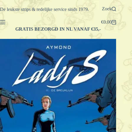
Ga
naar
Zoek
De leukste strips & redelijke service sinds 1979.
de
inhoud
€
0.00
Winkelwagen
GRATIS BEZORGD IN NL VANAF €35,-