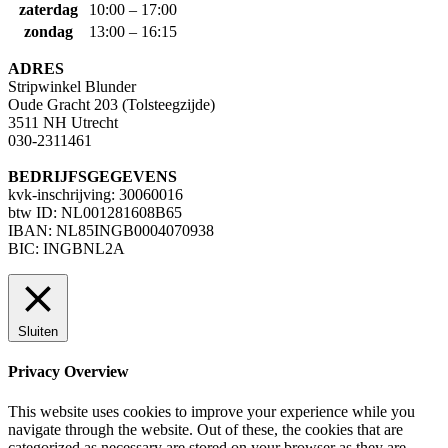
zaterdag
10:00 – 17:00
zondag
13:00 – 16:15
ADRES
Stripwinkel Blunder
Oude Gracht 203 (Tolsteegzijde)
3511 NH Utrecht
030-2311461
BEDRIJFSGEGEVENS
kvk-inschrijving: 30060016
btw ID: NL001281608B65
IBAN: NL85INGB0004070938
BIC: INGBNL2A
Sluiten
Privacy Overview
This website uses cookies to improve your experience while you
navigate through the website. Out of these, the cookies that are
categorized as necessary are stored on your browser as they are