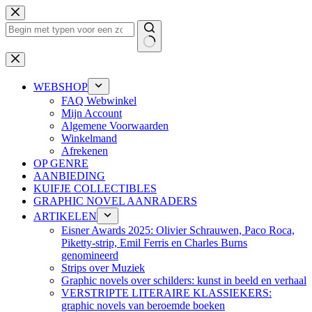
Ga
naar
de
inhoud
Geen
resultaten
WEBSHOP
FAQ Webwinkel
Mijn Account
Algemene Voorwaarden
Winkelmand
Afrekenen
OP GENRE
AANBIEDING
KUIFJE COLLECTIBLES
GRAPHIC NOVEL AANRADERS
ARTIKELEN
Eisner Awards 2025: Olivier Schrauwen, Paco Roca,
Piketty-strip, Emil Ferris en Charles Burns
genomineerd
Strips over Muziek
Graphic novels over schilders: kunst in beeld en verhaal
VERSTRIPTE LITERAIRE KLASSIEKERS:
graphic novels van beroemde boeken