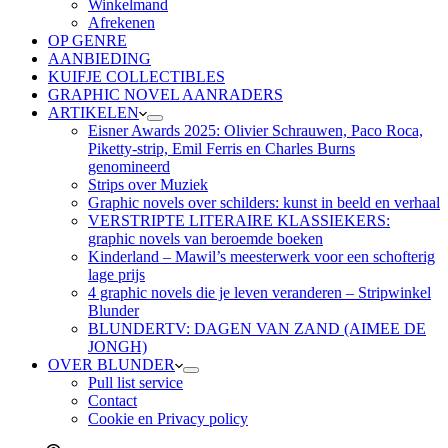
Winkelmand
Afrekenen
OP GENRE
AANBIEDING
KUIFJE COLLECTIBLES
GRAPHIC NOVEL AANRADERS
ARTIKELEN
Eisner Awards 2025: Olivier Schrauwen, Paco Roca,
Piketty-strip, Emil Ferris en Charles Burns
genomineerd
Strips over Muziek
Graphic novels over schilders: kunst in beeld en verhaal
VERSTRIPTE LITERAIRE KLASSIEKERS:
graphic novels van beroemde boeken
Kinderland – Mawil’s meesterwerk voor een schofterig
lage prijs
4 graphic novels die je leven veranderen – Stripwinkel
Blunder
BLUNDERTV: DAGEN VAN ZAND (AIMEE DE
JONGH)
OVER BLUNDER
Pull list service
Contact
Cookie en Privacy policy