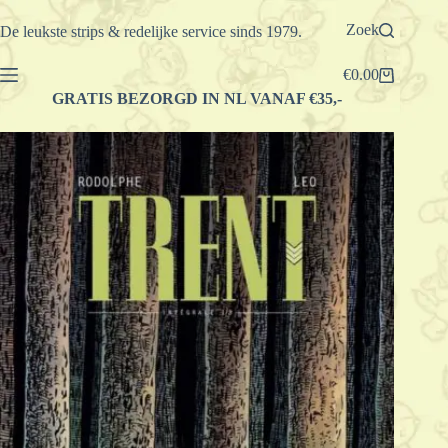
Ga
naar
Zoek
De leukste strips & redelijke service sinds 1979.
de
inhoud
€
0.00
Winkelwagen
GRATIS BEZORGD IN NL VANAF €35,-