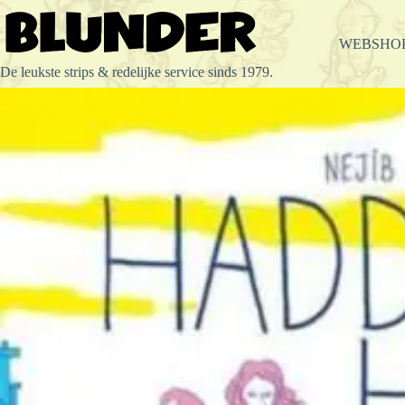
Ga
naar
de
WEBSHO
inhoud
De leukste strips & redelijke service sinds 1979.