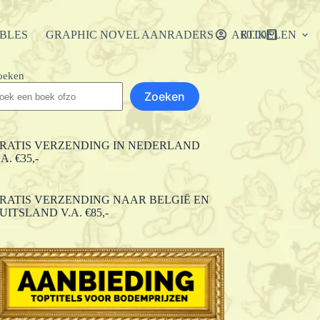
IBLES
GRAPHIC NOVEL AANRADERS
ARTIKELEN
€
0.00
Winkelwagen
oeken
Zoeken
RATIS VERZENDING IN NEDERLAND
.A. €35,-
RATIS VERZENDING NAAR BELGIË EN
UITSLAND V.A. €85,-