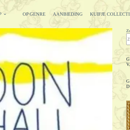
P
OP GENRE
AANBIEDING
KUIFJE COLLECT
Z
G
V
G
D