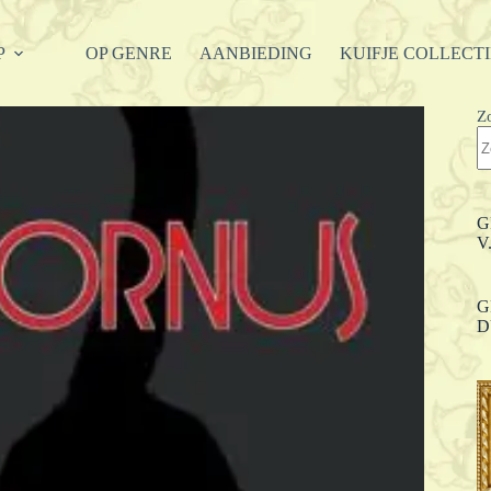
P
OP GENRE
AANBIEDING
KUIFJE COLLECT
Z
G
V
G
D