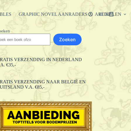
IBLES
GRAPHIC NOVEL AANRADERS
ARTIKELEN
€
0.00
Winkelwagen
oeken
Zoeken
RATIS VERZENDING IN NEDERLAND
.A. €35,-
RATIS VERZENDING NAAR BELGIË EN
UITSLAND V.A. €85,-