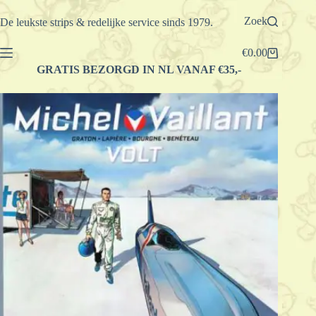
Ga
naar
Zoek
De leukste strips & redelijke service sinds 1979.
de
inhoud
€
0.00
Winkelwagen
GRATIS BEZORGD IN NL VANAF €35,-