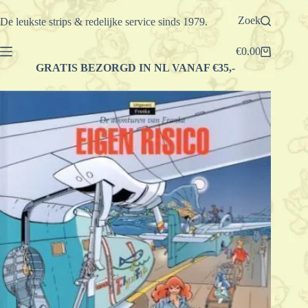
Ga
naar
Zoek
De leukste strips & redelijke service sinds 1979.
de
inhoud
€
0.00
Winkelwagen
GRATIS BEZORGD IN NL VANAF €35,-