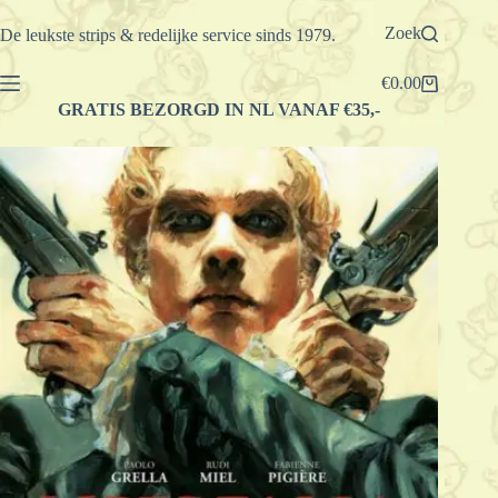
Ga
naar
Zoek
De leukste strips & redelijke service sinds 1979.
de
inhoud
€
0.00
Winkelwagen
GRATIS BEZORGD IN NL VANAF €35,-