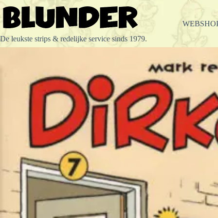
Ga
naar
de
WEBSHO
inhoud
De leukste strips & redelijke service sinds 1979.