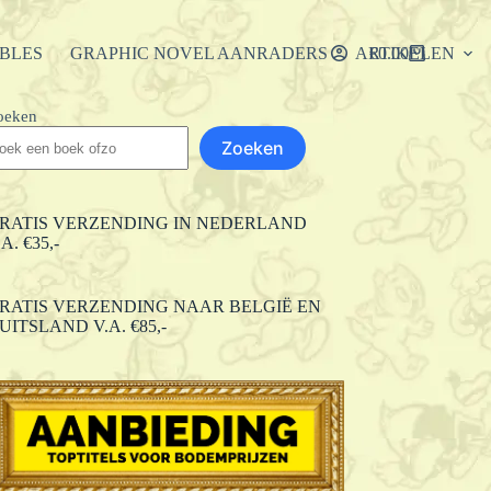
IBLES
GRAPHIC NOVEL AANRADERS
ARTIKELEN
€
0.00
Winkelwagen
oeken
Zoeken
RATIS VERZENDING IN NEDERLAND
.A. €35,-
RATIS VERZENDING NAAR BELGIË EN
UITSLAND V.A. €85,-