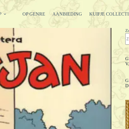
P
OP GENRE
AANBIEDING
KUIFJE COLLECT
Z
G
V
G
D