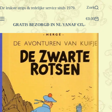
Ga
naar
Zoek
De leukste strips & redelijke service sinds 1979.
de
inhoud
€
0.00
Winkelwagen
GRATIS BEZORGD IN NL VANAF €35,-