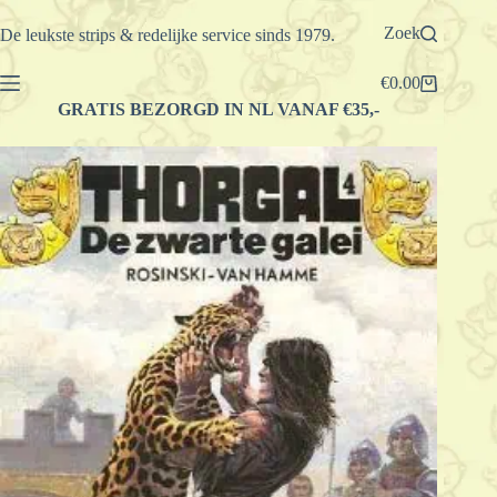
Ga
naar
Zoek
De leukste strips & redelijke service sinds 1979.
de
inhoud
€
0.00
Winkelwagen
GRATIS BEZORGD IN NL VANAF €35,-