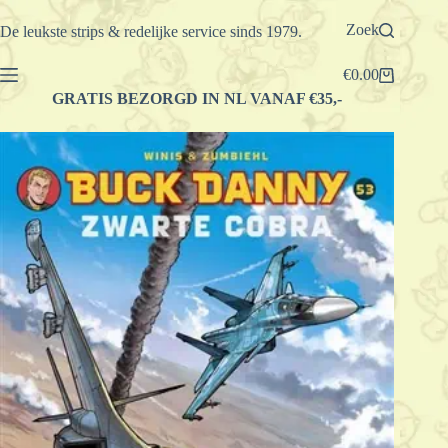
Ga
naar
Zoek
De leukste strips & redelijke service sinds 1979.
de
inhoud
€
0.00
Winkelwagen
GRATIS BEZORGD IN NL VANAF €35,-