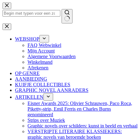
Ga
naar
de
inhoud
Geen
resultaten
WEBSHOP
FAQ Webwinkel
Mijn Account
Algemene Voorwaarden
Winkelmand
Afrekenen
OP GENRE
AANBIEDING
KUIFJE COLLECTIBLES
GRAPHIC NOVEL AANRADERS
ARTIKELEN
Eisner Awards 2025: Olivier Schrauwen, Paco Roca,
Piketty-strip, Emil Ferris en Charles Burns
genomineerd
Strips over Muziek
Graphic novels over schilders: kunst in beeld en verhaal
VERSTRIPTE LITERAIRE KLASSIEKERS:
graphic novels van beroemde boeken