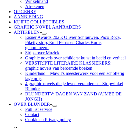
Winkelmand
Afrekenen
OP GENRE
AANBIEDING
KUIFJE COLLECTIBLES
GRAPHIC NOVEL AANRADERS
ARTIKELEN
Eisner Awards 2025: Olivier Schrauwen, Paco Roca,
Piketty-strip, Emil Ferris en Charles Burns
genomineerd
Strips over Muziek
Graphic novels over schilders: kunst in beeld en verhaal
VERSTRIPTE LITERAIRE KLASSIEKERS:
graphic novels van beroemde boeken
Kinderland – Mawil’s meesterwerk voor een schofterig
lage prijs
4 graphic novels die je leven veranderen – Stripwinkel
Blunder
BLUNDERTV: DAGEN VAN ZAND (AIMEE DE
JONGH)
OVER BLUNDER
Pull list service
Contact
Cookie en Privacy policy