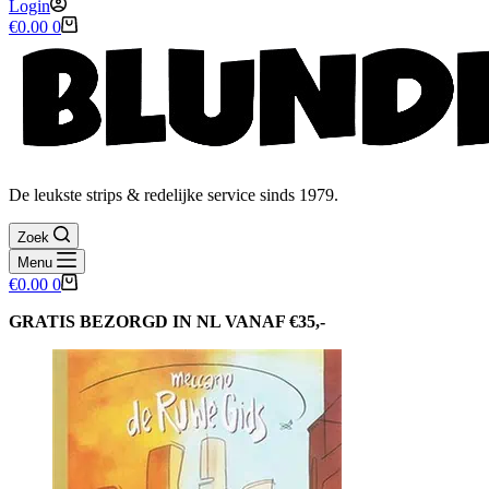
Login
Winkelwagen
€
0.00
0
De leukste strips & redelijke service sinds 1979.
Zoek
Menu
Winkelwagen
€
0.00
0
GRATIS BEZORGD IN NL VANAF €35,-