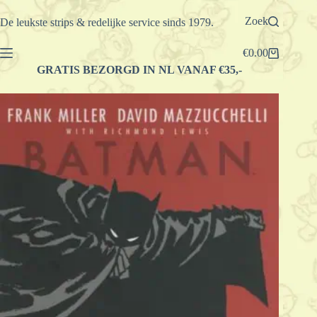
Ga
naar
Zoek
De leukste strips & redelijke service sinds 1979.
de
inhoud
€
0.00
Winkelwagen
GRATIS BEZORGD IN NL VANAF €35,-