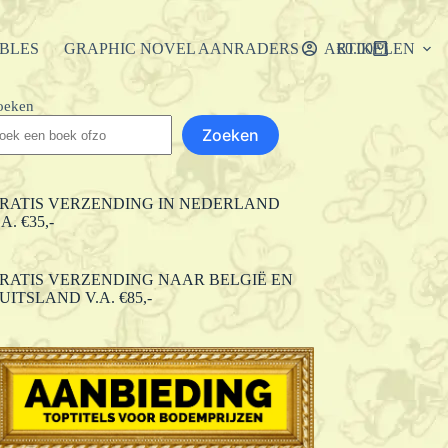
IBLES
GRAPHIC NOVEL AANRADERS
ARTIKELEN
€
0.00
Winkelwagen
oeken
Zoeken
RATIS VERZENDING IN NEDERLAND
.A. €35,-
RATIS VERZENDING NAAR BELGIË EN
UITSLAND V.A. €85,-