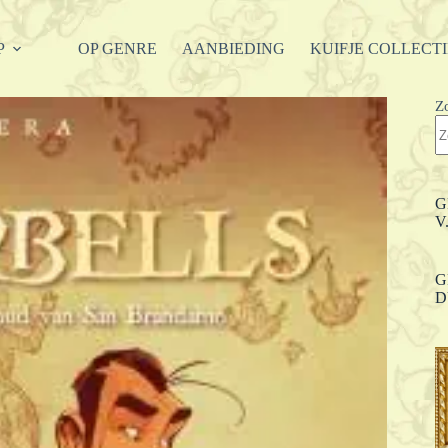
P
OP GENRE
AANBIEDING
KUIFJE COLLECT
Z
G
V
G
D