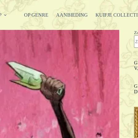
P
OP GENRE
AANBIEDING
KUIFJE COLLECT
Z
G
V
G
D