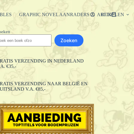
IBLES
GRAPHIC NOVEL AANRADERS
ARTIKELEN
€
0.00
Winkelwagen
oeken
Zoeken
RATIS VERZENDING IN NEDERLAND
.A. €35,-
RATIS VERZENDING NAAR BELGIË EN
UITSLAND V.A. €85,-