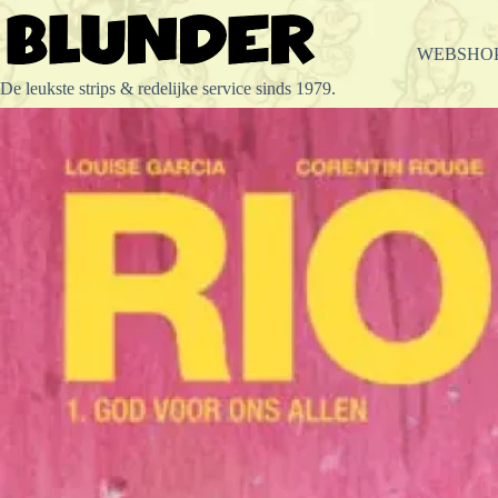
Ga
naar
de
WEBSHO
inhoud
De leukste strips & redelijke service sinds 1979.