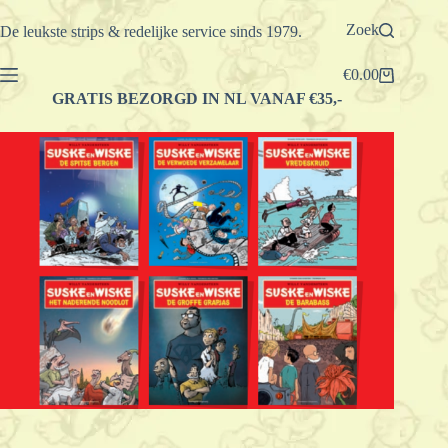
Ga
naar
Zoek
De leukste strips & redelijke service sinds 1979.
de
inhoud
€
0.00
Winkelwagen
GRATIS BEZORGD IN NL VANAF €35,-