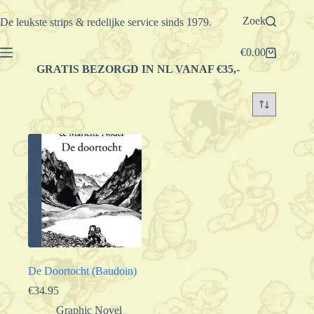
Ga
naar
Zoek
De leukste strips & redelijke service sinds 1979.
de
inhoud
€
0.00
Winkelwagen
GRATIS BEZORGD IN NL VANAF €35,-
De Doortocht (Baudoin)
€
34.95
Graphic Novel